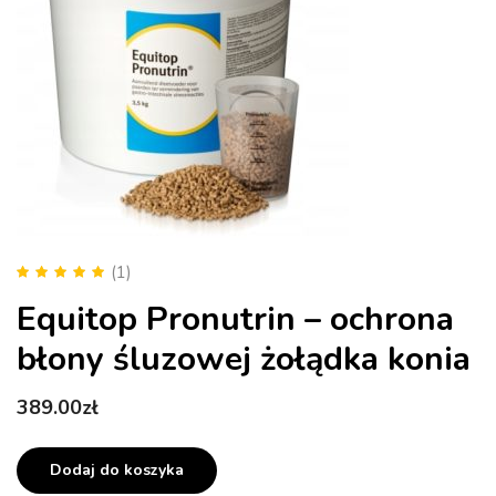
(1)
Oceniono
5.00
Equitop Pronutrin – ochrona
na 5
błony śluzowej żołądka konia
389.00
zł
Dodaj do koszyka