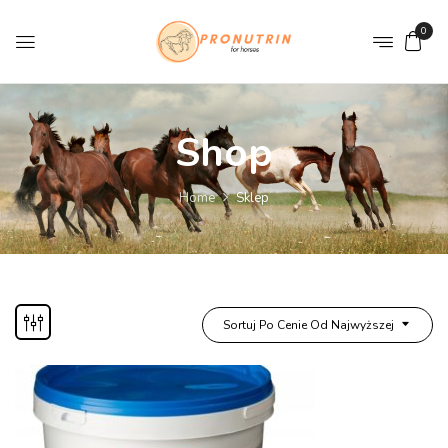
0
Shop
Home
Sklep
Sortuj Po Cenie Od Najwyższej