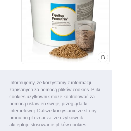
Oceniono
5.00
Equitop Pronutrin – ochrona błony
na 5
Informujemy, że korzystamy z informacji
śluzowej żołądka konia
zapisanych za pomocą plików cookies. Pliki
389.00
zł
cookies użytkownik może kontrolować za
pomocą ustawień swojej przeglądarki
internetowej. Dalsze korzystanie ze strony
pronutrin.pl oznacza, że użytkownik
akceptuje stosowanie plików cookies.