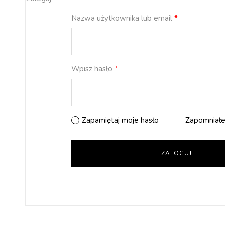
Nazwa użytkownika lub email
*
Wpisz hasło
*
Zapamiętaj moje hasło
Zapomniałe