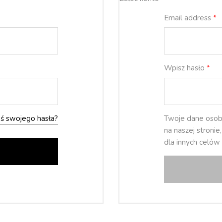
Email address
*
Wpisz hasło
*
ś swojego hasła?
Twoje dane osob
na naszej stroni
dla innych celów